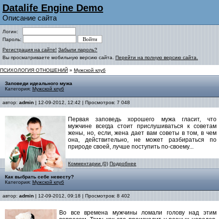
Datalife Engine Demo
Описание сайта
Логин:
Пароль:
Регистрация на сайте!
Забыли пароль?
Вы просматриваете мобильную версию сайта.
Перейти на полную версию сайта.
ПСИХОЛОГИЯ ОТНОШЕНИЙ
»
Мужской клуб
Заповеди идеального мужа
Категория:
Мужской клуб
автор:
admin
| 12-09-2012, 12:42 | Просмотров: 7 048
Первая заповедь хорошего мужа гласит, что
мужчине всегда стоит прислушиваться к советам
жены, но, если, жена дает вам советы в том, в чем
она, действительно, не может разбираться по
природе своей, лучше поступить по-своему...
Комментарии (0)
Подробнее
Как выбрать себе невесту?
Категория:
Мужской клуб
автор:
admin
| 12-09-2012, 09:18 | Просмотров: 8 402
Во все времена мужчины ломали голову над этим