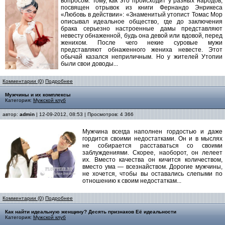
вопросом. Тому, как это происходит у разных народов,
посвящен отрывок из книги Фернандо Энрикеса
«Любовь в действии»: «Знаменитый утопист Томас Мор
описывал идеальное общество, где до заключения
брака серьезно настроенные дамы представляют
невесту обнаженной, будь она девой или вдовой, перед
женихом. После чего некие суровые мужи
представляют обнаженного жениха невесте. Этот
обычай казался неприличным. Но у жителей Утопии
были свои доводы...
Комментарии (0)
Подробнее
Мужчины и их комплексы
Категория:
Мужской клуб
автор:
admin
| 12-09-2012, 08:53 | Просмотров: 4 366
Мужчина всегда наполнен гордостью и даже
гордится своими недостатками. Он и в мыслях
не собирается расставаться со своими
заблуждениями. Скорее, наоборот, он лелеет
их. Вместо качества он кичится количеством,
вместо ума — всезнайством. Дорогие мужчины,
не хочется, чтобы вы оставались слепыми по
отношению к своим недостаткам...
Комментарии (0)
Подробнее
Как найти идеальную женщину? Десять признаков Её идеальности
Категория:
Мужской клуб